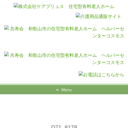
Menu
D71_8178