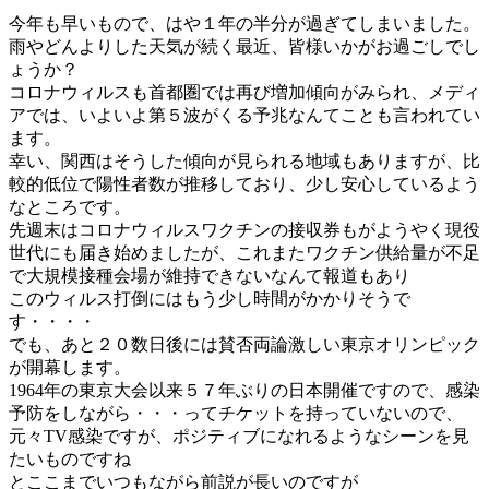
今年も早いもので、はや１年の半分が過ぎてしまいました。
雨やどんよりした天気が続く最近、皆様いかがお過ごしでし
ょうか？
コロナウィルスも首都圏では再び増加傾向がみられ、メディ
アでは、いよいよ第５波がくる予兆なんてことも言われてい
ます。
幸い、関西はそうした傾向が見られる地域もありますが、比
較的低位で陽性者数が推移しており、少し安心しているよう
なところです。
先週末はコロナウィルスワクチンの接収券もがようやく現役
世代にも届き始めましたが、これまたワクチン供給量が不足
で大規模接種会場が維持できないなんて報道もあり
このウィルス打倒にはもう少し時間がかかりそうで
す・・・・
でも、あと２０数日後には賛否両論激しい東京オリンピック
が開幕します。
1964年の東京大会以来５７年ぶりの日本開催ですので、感染
予防をしながら・・・ってチケットを持っていないので、
元々TV感染ですが、ポジティブになれるようなシーンを見
たいものですね
とここまでいつもながら前説が長いのですが