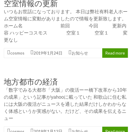
空室情報の更新
いつもお世話になっております。 本日は弊社有料老人ホー
ム空室情報に変動がありましたので情報を更新致します。
ホーム名 前回 今回 更新内
容 ハッピーコスモス 空室１ 空室１ 変
更なし
cosmos
2019年1月24日
お知らせ
Read more
地方都市の経済
「数字でみる大都市「大阪」の復活ーー橋下改革から10年
の成果」という記事がyahooに載っていた 和歌山に住む私
には大阪の復活がニュースを通した結果だけしかわからな
く体感というか実感がない。だけど、その成果を伝えるニ
ュー
cosmos
2019年1月12日
お知らせ
Read more