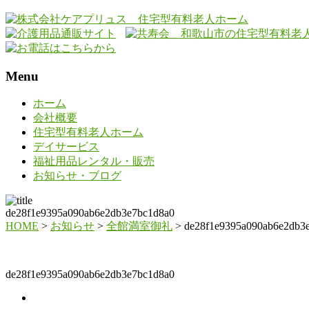
Menu
ホーム
会社概要
住宅型有料老人ホーム
デイサービス
福祉用品レンタル・販売
お知らせ・ブログ
de28f1e9395a090ab6e2db3e7bc1d8a0
HOME
>
お知らせ
>
全館満室御礼
>
de28f1e9395a090ab6e2db3
de28f1e9395a090ab6e2db3e7bc1d8a0