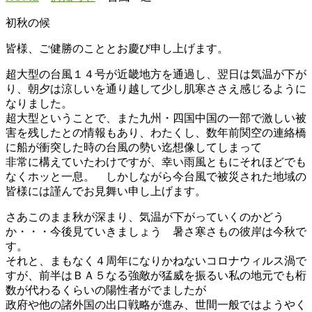
初秋の候
皆様、ご健勝のこととお慶び申し上げます。
超大型の台風１４号が近畿地方を通過し、翌日は気温が下が
り、朝夕は涼しいを通り越して少し肌寒ささえ感じるように
なりました。
超大型ということで、また九州・四国中国の一部で激しい被
害を残したとの情報もあり、わたくし、数年前関空の連絡橋
に船が衝突した時の台風の勢い迄想像してしまって
非常に構えていたわけですが、幸い雨風ともにそれほどでも
なくホッと一息。 しかしながら今台風で被災された地域の
皆様には謹んでお見舞い申し上げます。
さあこのまま秋が深まり、気温が下がっていくのかどう
か・・・今後見ていきましょう 暑さ寒さもの彼岸は今秋で
す。
それと、まもなく４周年になりかねないコロナウィルス渦で
すが、前半はＢＡ５なる強敵が猛威を振るい私の地元でも桁
数が代わるくらいの陽性者がでましたが
政府や他の諸外国の出口戦略が進み、世間一般ではようやく