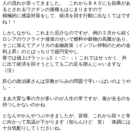
人の流れが戻ってきました。 これからＢＡ５にも効果があ
るとされるワクチンの接種もはじまりますので
積極的に感染対策をして、経済を回す行動に出なくてはです
ね！！
しかしながら、これまた厄介なのですが、例の２月から続く
ロシアのウクライナ侵攻のせいで燃料や穀物の高騰があり、
そこに加えてアメリカの金融政策（インフレ抑制のための金
利上昇）のとばっちりで超円安やし
巷では値上げラッシュΣ（・□・；）これではせっかく、外
に出て経済を回そうとしても二の足を踏んじゃいますな
（泣）
肝心の政治家さんは宗教がらみの問題で手いっぱいのようや
し・・
まあ大変な事の方が多いのが人生の常ですが、嵐が去るのを
待つしかないのかね
となんやかんやつぶやきましたが、皆様、これから段々と冬
に向かって気温が下がります（知らんけど 笑） 体調には
十分気配りしてくださいね。