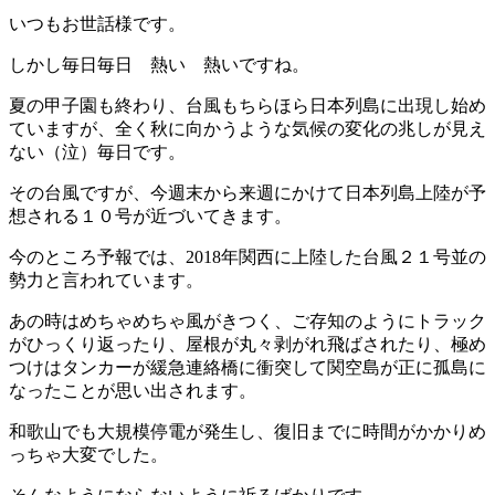
いつもお世話様です。
しかし毎日毎日 熱い 熱いですね。
夏の甲子園も終わり、台風もちらほら日本列島に出現し始め
ていますが、全く秋に向かうような気候の変化の兆しが見え
ない（泣）毎日です。
その台風ですが、今週末から来週にかけて日本列島上陸が予
想される１０号が近づいてきます。
今のところ予報では、2018年関西に上陸した台風２１号並の
勢力と言われています。
あの時はめちゃめちゃ風がきつく、ご存知のようにトラック
がひっくり返ったり、屋根が丸々剥がれ飛ばされたり、極め
つけはタンカーが緩急連絡橋に衝突して関空島が正に孤島に
なったことが思い出されます。
和歌山でも大規模停電が発生し、復旧までに時間がかかりめ
っちゃ大変でした。