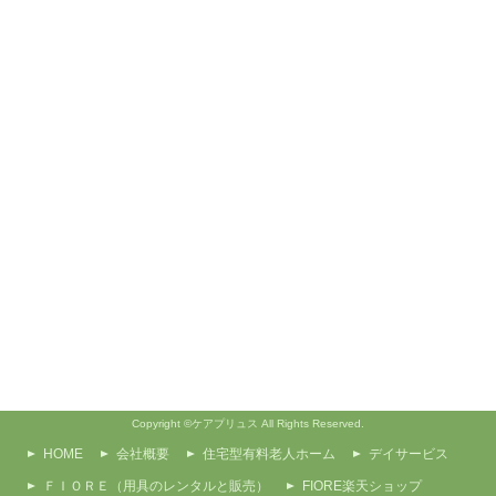
Copyright ©ケアプリュス All Rights Reserved.
HOME
会社概要
住宅型有料老人ホーム
デイサービス
ＦＩＯＲＥ（用具のレンタルと販売）
FIORE楽天ショップ