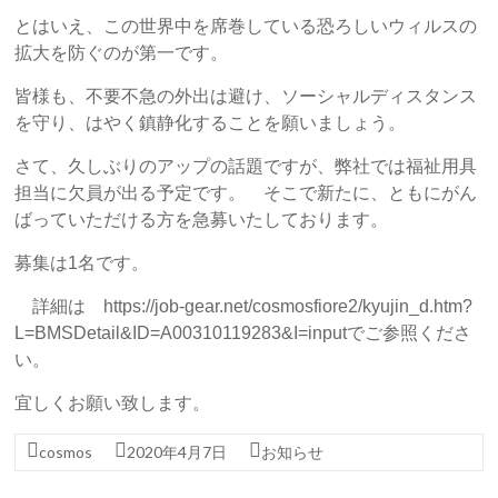
とはいえ、この世界中を席巻している恐ろしいウィルスの
拡大を防ぐのが第一です。
皆様も、不要不急の外出は避け、ソーシャルディスタンス
を守り、はやく鎮静化することを願いましょう。
さて、久しぶりのアップの話題ですが、弊社では福祉用具
担当に欠員が出る予定です。 そこで新たに、ともにがん
ばっていただける方を急募いたしております。
募集は1名です。
詳細は https://job-gear.net/cosmosfiore2/kyujin_d.htm?
L=BMSDetail&ID=A00310119283&I=inputでご参照くださ
い。
宜しくお願い致します。
cosmos
2020年4月7日
お知らせ